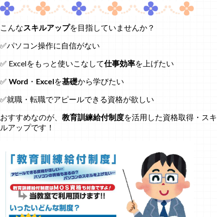
こんな
スキルアップ
を目指していませんか？
✅パソコン操作に自信がない
✅ Excelをもっと使いこなして
仕事効率
を上げたい
✅
Word
・
Excel
を
基礎
から学びたい
✅就職・転職でアピールできる資格が欲しい
おすすめなのが、
教育訓練給付制度
を活用した資格取得・スキ
ルアップです！